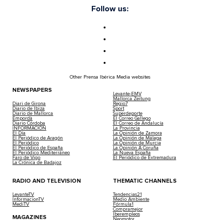
Follow us:
Other Prensa Ibérica Media websites
NEWSPAPERS
Levante-EMV
Mallorca Zeitung
Diari de Girona
Regio7
Diario de Ibiza
Sport
Diario de Mallorca
Superdeporte
Empordà
El Correo Gallego
Diario Córdoba
El Correo de Andalucía
INFORMACIÓN
La Provincia
El Día
La Opinión de Zamora
El Periódico de Aragón
La Opinión de Málaga
El Periódico
La Opinión de Murcia
El Periódico de España
La Opinión A Coruña
El Periódico Mediterráneo
La Nueva España
Faro de Vigo
El Periódico de Extremadura
La Crónica de Badajoz
RADIO AND TELEVISION
THEMATIC CHANNELS
LevanteTV
Tendencias21
InformacionTV
Medio Ambiente
MediTV
Fórmula1
Compramejor
Iberempleos
MAGAZINES
Neomotor