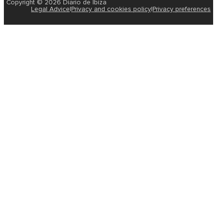
Copyright © 2026 Diario de Ibiza
Legal Advice
|
Privacy and cookies policy
|
Privacy preferences