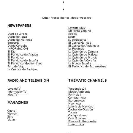
Other Prensa Ibérica Media websites
NEWSPAPERS
Levante-EMV
Mallorca Zeitung
Diari de Girona
Regio7
Diario de Ibiza
Sport
Diario de Mallorca
Superdeporte
Empordà
El Correo Gallego
Diario Córdoba
El Correo de Andalucía
INFORMACIÓN
La Provincia
El Día
La Opinión de Zamora
El Periódico de Aragón
La Opinión de Málaga
El Periódico
La Opinión de Murcia
El Periódico de España
La Opinión A Coruña
El Periódico Mediterráneo
La Nueva España
Faro de Vigo
El Periódico de Extremadura
La Crónica de Badajoz
RADIO AND TELEVISION
THEMATIC CHANNELS
LevanteTV
Tendencias21
InformacionTV
Medio Ambiente
MediTV
Fórmula1
Compramejor
Iberempleos
MAGAZINES
Neomotor
Lotería de Navidad
Coches de Ocasión
Cuore
Tucasa
Woman
Código Nuevo
Stilo
Casa Gourmet
Viajar
Buscando Respuestas
Living Ibiza