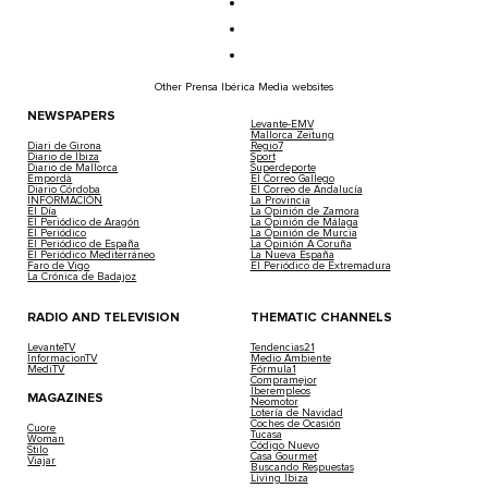
Other Prensa Ibérica Media websites
NEWSPAPERS
Levante-EMV
Mallorca Zeitung
Diari de Girona
Regio7
Diario de Ibiza
Sport
Diario de Mallorca
Superdeporte
Empordà
El Correo Gallego
Diario Córdoba
El Correo de Andalucía
INFORMACIÓN
La Provincia
El Día
La Opinión de Zamora
El Periódico de Aragón
La Opinión de Málaga
El Periódico
La Opinión de Murcia
El Periódico de España
La Opinión A Coruña
El Periódico Mediterráneo
La Nueva España
Faro de Vigo
El Periódico de Extremadura
La Crónica de Badajoz
RADIO AND TELEVISION
THEMATIC CHANNELS
LevanteTV
Tendencias21
InformacionTV
Medio Ambiente
MediTV
Fórmula1
Compramejor
Iberempleos
MAGAZINES
Neomotor
Lotería de Navidad
Coches de Ocasión
Cuore
Tucasa
Woman
Código Nuevo
Stilo
Casa Gourmet
Viajar
Buscando Respuestas
Living Ibiza