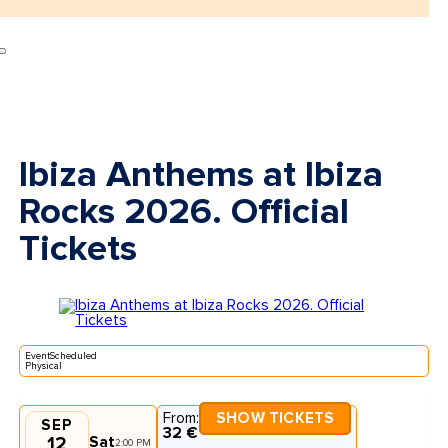
Ibiza Anthems at Ibiza
Rocks 2026. Official
Tickets
EventScheduled
Physical
From:
SHOW TICKETS
SEP
32 €
12
Sat
2:00 PM