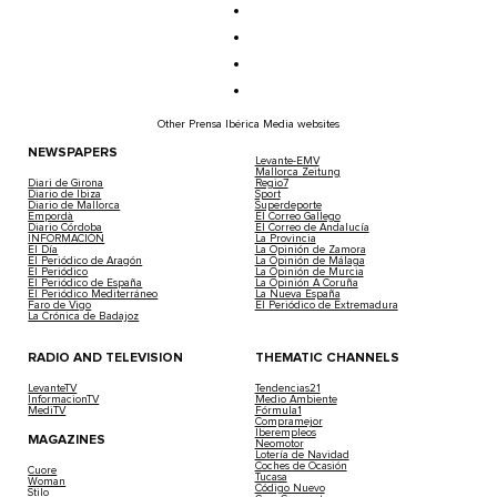
Other Prensa Ibérica Media websites
NEWSPAPERS
Levante-EMV
Mallorca Zeitung
Diari de Girona
Regio7
Diario de Ibiza
Sport
Diario de Mallorca
Superdeporte
Empordà
El Correo Gallego
Diario Córdoba
El Correo de Andalucía
INFORMACIÓN
La Provincia
El Día
La Opinión de Zamora
El Periódico de Aragón
La Opinión de Málaga
El Periódico
La Opinión de Murcia
El Periódico de España
La Opinión A Coruña
El Periódico Mediterráneo
La Nueva España
Faro de Vigo
El Periódico de Extremadura
La Crónica de Badajoz
RADIO AND TELEVISION
THEMATIC CHANNELS
LevanteTV
Tendencias21
InformacionTV
Medio Ambiente
MediTV
Fórmula1
Compramejor
Iberempleos
MAGAZINES
Neomotor
Lotería de Navidad
Coches de Ocasión
Cuore
Tucasa
Woman
Código Nuevo
Stilo