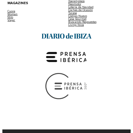
Iberempleos
MAGAZINES
Neomotor
Lotería de Navidad
Coches de Ocasión
Cuore
Tucasa
Woman
Código Nuevo
Stilo
Casa Gourmet
Viajar
Buscando Respuestas
Living Ibiza