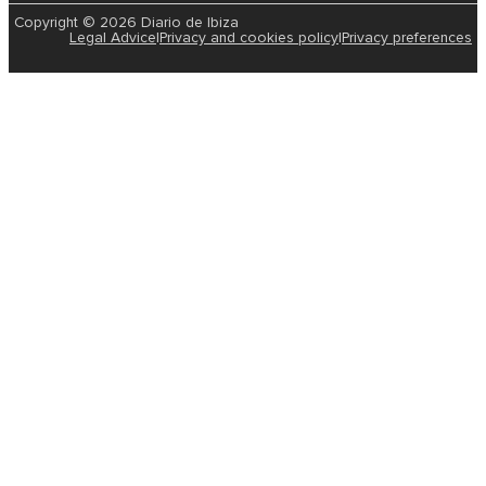
Copyright © 2026 Diario de Ibiza
Legal Advice
|
Privacy and cookies policy
|
Privacy preferences