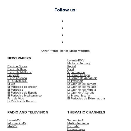
Follow us:
Other Prensa Ibérica Media websites
NEWSPAPERS
Levante-EMV
Mallorca Zeitung
Diari de Girona
Regio7
Diario de Ibiza
Sport
Diario de Mallorca
Superdeporte
Empordà
El Correo Gallego
Diario Córdoba
El Correo de Andalucía
INFORMACIÓN
La Provincia
El Día
La Opinión de Zamora
El Periódico de Aragón
La Opinión de Málaga
El Periódico
La Opinión de Murcia
El Periódico de España
La Opinión A Coruña
El Periódico Mediterráneo
La Nueva España
Faro de Vigo
El Periódico de Extremadura
La Crónica de Badajoz
RADIO AND TELEVISION
THEMATIC CHANNELS
LevanteTV
Tendencias21
InformacionTV
Medio Ambiente
MediTV
Fórmula1
Compramejor